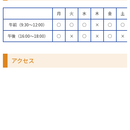
月
火
水
木
金
土
午前（9:30〜12:00）
○
○
○
×
○
○
午後（16:00〜18:00）
○
×
○
×
○
×
アクセス